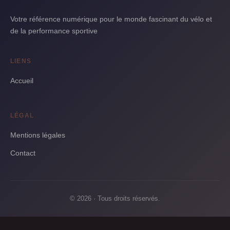
amateurs ou professionnels. Comprendre
cycliste joue un rôle essentiel pour
9 min de lecture →
les erreurs fréquentes peut améliorer
optimiser la performance et prévenir la
Votre référence numérique pour le monde fascinant du vélo et
9 min de lecture →
significativemen...
fatigue. Une bonne alimentation permet
de la performance sportive
aux cyclistes de maximis...
LIENS
Accueil
LÉGAL
Mentions légales
Contact
© 2026 · Tous droits réservés.